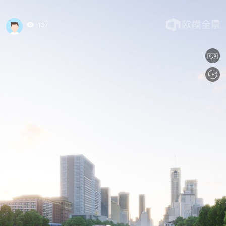
137
tips