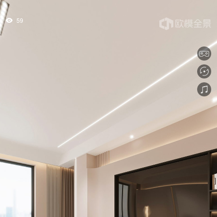
59
tips