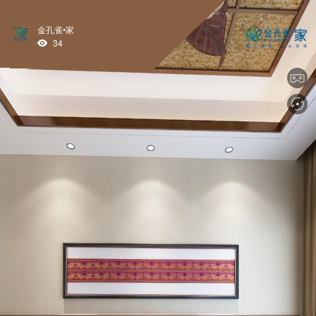
金孔雀•家
34
tips